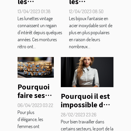
les
les
avantages de
avantages
13/04/2023 01:38
12/04/2023 08:50
porter des
des bijoux
Les lunettes vintage
Les bijoux fantaisie en
lunettes
fantaisie en
connaissent un regain
acier inoxydable sont de
d'intérêt depuis quelques
plus en plus populaires
vintage ?
acier
années. Ces montures
en raison de leurs
inoxydable ?
rétro ont...
nombreux...
Pourquoi
faire ses
Pourquoi il est
achats
impossible de
06/04/2023 03:22
dans une
se passer de la
Pour plus
28/02/2023 23:26
boutique
tenue
d’élégance, les
Pour bien travailler dans
femmes ont
de
professionnelle
certains secteurs, le port de la