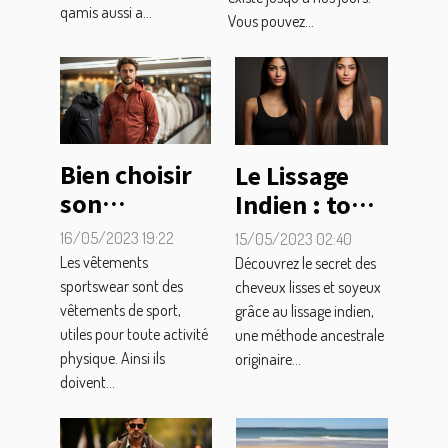
différence
qamis aussi a...
Vous pouvez...
avec le look
vestimentaire
?
Bien choisir
Le Lissage
son
Indien : tout
vêtement
ce que vous
16/05/2023 19:22
15/05/2023 02:40
sportswear :
devez savoir
Les vêtements
Découvrez le secret des
comment
pour des
sportswear sont des
cheveux lisses et soyeux
vêtements de sport,
grâce au lissage indien,
faire ?
cheveux
utiles pour toute activité
une méthode ancestrale
parfaitement
physique. Ainsi ils
originaire...
lisses
doivent...