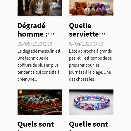
Dégradé
Quelle
homme :
serviette
qu’est-ce
fouta pour
08/05/2023 12:38
16/04/2023 04:38
que c’est et
choisir la
Le dégradé masculin est
L’été approche à grands
comment
plage ?
une technique de
pas, et il est temps de se
coiffure de plus en plus
préparer pour les
l’adopter
tendance qui consiste à
journées à la plage. Une
avec style ?
créer une...
des choses les...
Quels sont
Quelle sont