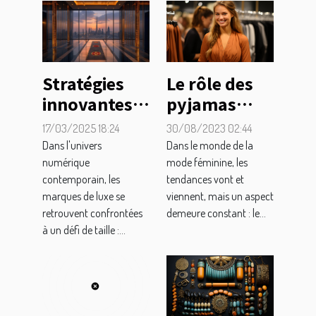
Le rôle des
Stratégies
pyjamas
innovantes
pilou pilou
pour
30/08/2023 02:44
17/03/2025 18:24
dans la
augmenter
Dans le monde de la
Dans l'univers
promotion
la visibilité
mode féminine, les
numérique
tendances vont et
contemporain, les
du bien-être
des marques
viennent, mais un aspect
marques de luxe se
féminin
de luxe sur
demeure constant : le...
retrouvent confrontées
les réseaux
à un défi de taille :...
sociaux