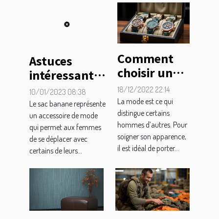
Comment
Astuces
choisir une
intéressantes
boîte à
pour un
18/12/2022 22:14
10/01/2023 08:38
montre ?
meilleur
La mode est ce qui
Le sac banane représente
distingue certains
choix de sac
un accessoire de mode
hommes d’autres. Pour
qui permet aux femmes
banane pour
soigner son apparence,
de se déplacer avec
femme
il est idéal de porter...
certains de leurs...