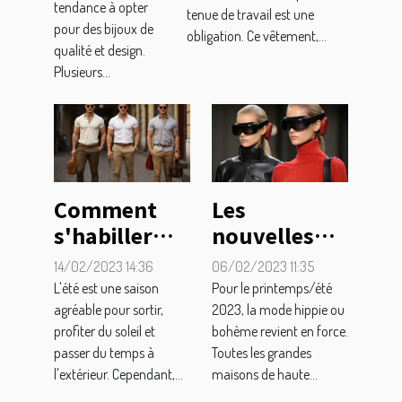
tendance à opter
bijouterie
tenue de travail est une
?
pour des bijoux de
obligation. Ce vêtement,...
en ligne ?
qualité et design.
Plusieurs...
Comment
Les
s'habiller
nouvelles
pour sortir
tendances de
14/02/2023 14:36
06/02/2023 11:35
en été ?
la mode
L'été est une saison
Pour le printemps/été
agréable pour sortir,
2023, la mode hippie ou
profiter du soleil et
bohème revient en force.
passer du temps à
Toutes les grandes
l'extérieur. Cependant,...
maisons de haute...