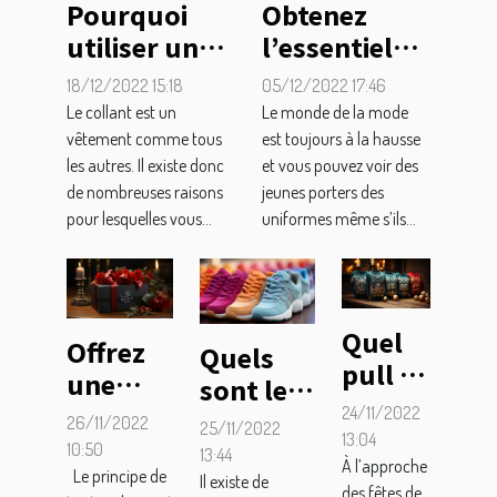
Pourquoi
Obtenez
utiliser un
l’essentiel
collant ?
sur les
18/12/2022 15:18
05/12/2022 17:46
surplus
Le collant est un
Le monde de la mode
militaires
vêtement comme tous
est toujours à la hausse
les autres. Il existe donc
et vous pouvez voir des
de nombreuses raisons
jeunes porters des
pour lesquelles vous...
uniformes même s’ils...
Quel
Offrez
Quels
pull de
une
sont les
Noël
mystery
24/11/2022
critères
26/11/2022
25/11/2022
choisir
13:04
box en
de choix
10:50
13:44
?
À l’approche
cadeau
Le principe de
des
Il existe de
des fêtes de