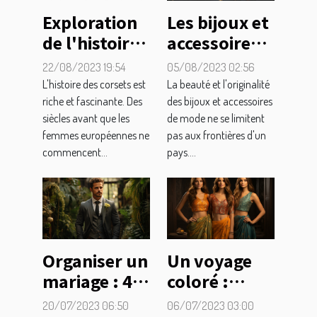
Les bijoux et
Exploration
accessoires
de l'histoire
tendance
et de la
05/08/2023 02:56
22/08/2023 19:54
dans
science
La beauté et l'originalité
L'histoire des corsets est
différentes
derrière les
des bijoux et accessoires
riche et fascinante. Des
de mode ne se limitent
siècles avant que les
cultures
corsets
pas aux frontières d'un
femmes européennes ne
pays....
commencent...
Organiser un
Un voyage
mariage : 4
coloré :
conseils
Explorez la
20/07/2023 06:50
06/07/2023 03:00