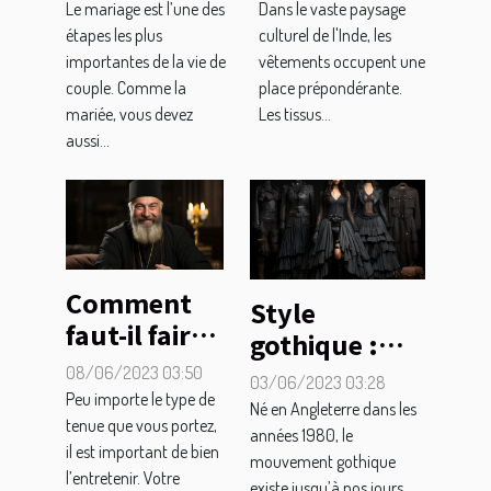
pour bien
richesse des
Le mariage est l’une des
Dans le vaste paysage
choisir le
vêtements
étapes les plus
culturel de l'Inde, les
importantes de la vie de
vêtements occupent une
costume
indiens
couple. Comme la
place prépondérante.
parfait pour
mariée, vous devez
Les tissus...
le marié
aussi...
Comment
Style
faut-il faire
gothique :
pour
Comment
08/06/2023 03:50
03/06/2023 03:28
entretenir
Peu importe le type de
bien faire vos
Né en Angleterre dans les
son qamis ?
tenue que vous portez,
choix pour
années 1980, le
il est important de bien
mouvement gothique
faire la
l’entretenir. Votre
existe jusqu’à nos jours.