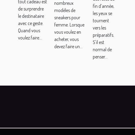
tout cadeau est
nombreux
baskets
fin d’année,
de surprendre
modèles de
sneakers
les yeux se
le destinataire
sneakers pour
tournent
pour
avec ce geste.
femme. Lorsque
vers les
femme ?
Quand vous
vous voulez en
préparatifs.
voulez faire...
acheter, vous
S'il est
devez faire un...
normal de
penser...