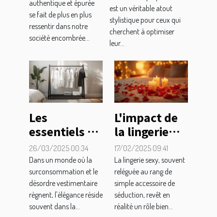
beauté
authentique et épurée
vos tenues de
est un véritable atout
se fait de plus en plus
efficace
stylistique pour ceux qui
jour en soiree
ressentir dans notre
avec moins
cherchent à optimiser
société encombrée...
leur...
de produits
Les
L'impact de
essentiels de
la lingerie
la garde-
sexy sur les
26/03/2025 00:34
17/02/2025 09:41
robe
relations de
Dans un monde où la
La lingerie sexy, souvent
minimaliste
couple
surconsommation et le
reléguée au rang de
désordre vestimentaire
simple accessoire de
pour un look
règnent, l'élégance réside
séduction, revêt en
chic et épuré
souvent dans la...
réalité un rôle bien...