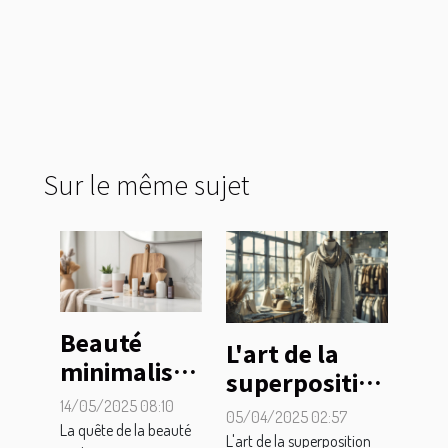
Sur le même sujet
Beauté
L'art de la
minimaliste
superposition
créer une
pour
14/05/2025 08:10
05/04/2025 02:57
routine
La quête de la beauté
transformer
L'art de la superposition