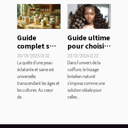
Guide
Guide ultime
complet sur
pour choisir
les soins
et poser son
30/01/2025 01:32
23/12/2024 12:22
biologiques
tissage
La quête d'une peau
Dans l'univers de la
pour
brésilien
éclatante et saine est
coiffure, le tissage
universelle,
brésilien naturel
différents
naturel
transcendant les âges et
s'impose comme une
types de
les cultures. Au cœur
solution idéale pour
peau
de...
celles...