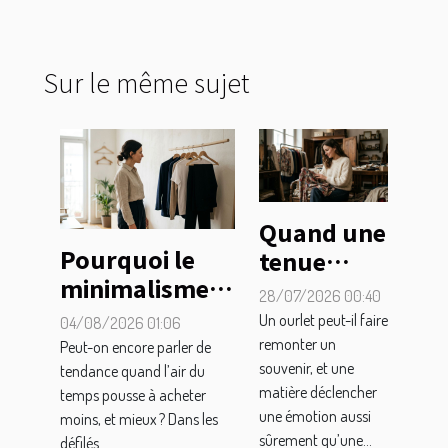
Sur le même sujet
Quand une
Pourquoi le
tenue
minimalisme
raconte
28/07/2026 00:40
bouleverse-t-il
une
Un ourlet peut-il faire
04/08/2026 01:06
vraiment la
histoire :
remonter un
Peut-on encore parler de
mode
souvenir, et une
explorer
tendance quand l’air du
matière déclencher
temps pousse à acheter
contemporaine
l'émotion
une émotion aussi
moins, et mieux ? Dans les
?
dans la
sûrement qu’une...
défilés...