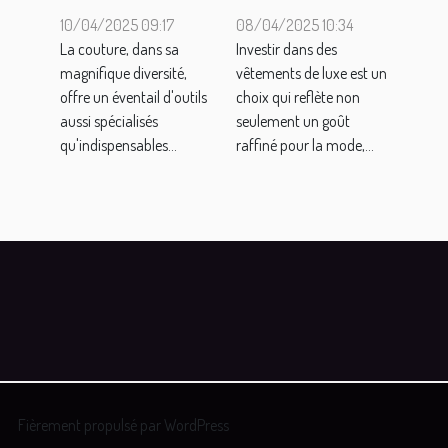
une
de luxe
10/04/2025 09:17
08/04/2025 10:34
surjeteuse et
conseils
La couture, dans sa
Investir dans des
une
pour
magnifique diversité,
vêtements de luxe est un
offre un éventail d'outils
choix qui reflète non
surfileuse
préserver la
aussi spécialisés
seulement un goût
pour vos
qualité sur le
qu'indispensables...
raffiné pour la mode,...
projets de
long terme
couture
Fièrement propulsé par WordPress