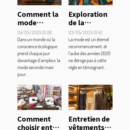
Comment la
Exploration
mode
de la
seconde
résurgence
04/05/2025 10:06
03/05/2025 01:43
main pour
des
Dans un monde où la
La mode est un éternel
enfants
tendances
conscience écologique
recommencement, et
prend chaque jour
l'aube des années 2020
favorise un
mode des
davantage d'ampleur, la
ne déroge pas à cette
avenir
années 2000
mode seconde main
règle en témoignant...
durable
pour...
Comment
Entretien de
choisir entre
vêtements