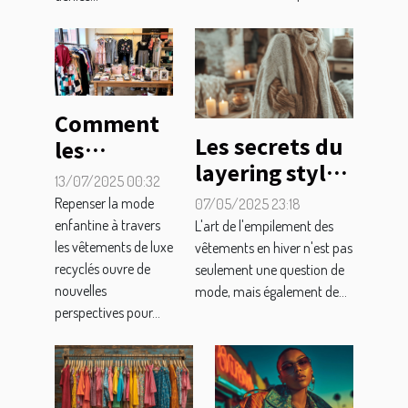
mode
Comment
Les secrets du
les
layering style
vêtements
13/07/2025 00:32
et confort
de luxe
Repenser la mode
07/05/2025 23:18
pour les
recyclés
enfantine à travers
L'art de l'empilement des
superpositions
les vêtements de luxe
vêtements en hiver n'est pas
favorisent
recyclés ouvre de
seulement une question de
d'hiver
une
nouvelles
mode, mais également de...
enfance
perspectives pour...
stylée et
durable ?