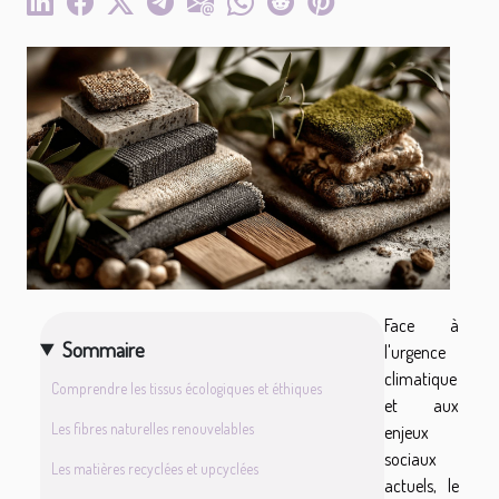
Face à
Sommaire
l'urgence
climatique
Comprendre les tissus écologiques et éthiques
et aux
Les fibres naturelles renouvelables
enjeux
sociaux
Les matières recyclées et upcyclées
actuels, le